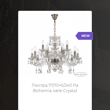
NEW
117/10+5/240 Pa
NEW
Тип: Стеклянный рожок
Цвет арматуры: Патина/
Кол-во ламп: 15
Диаметр: 70 см
Высота: 48 см
Люстра 117/10+5/240 Pa
Bohemia Ivele Crystal