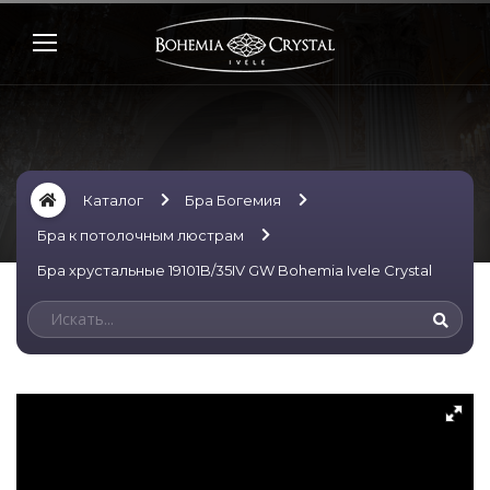
Каталог
Бра Богемия
Бра к потолочным люстрам
Бра хрустальные 19101B/35IV GW Bohemia Ivele Crystal