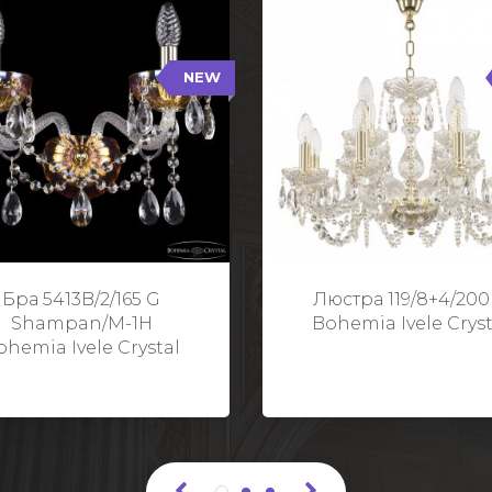
NEW
B/2/165 G Shampan/M-1H
119/8+4/200 G
NEW
Тип: Хрустальные
Тип: Стеклянный рожо
ет арматуры: Золото/
Цвет арматуры: Золото
Кол-во ламп: 2
Кол-во ламп: 1
Высота: 24 см
Диаметр: 58 с
Глубина: 21 см
Высота: 38 с
Бра 5413B/2/165 G
Люстра 119/8+4/200
Ширина: 35 см
Shampan/M-1H
Bohemia Ivele Cryst
ohemia Ivele Crystal