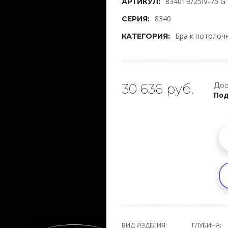
83401B/25IV-75 G
АРТИКУЛ:
8340
СЕРИЯ:
Бра к потолоч
КАТЕГОРИЯ:
30 636 руб.
Дос
Под
ВИД ИЗДЕЛИЯ:
ГЛУБИНА: