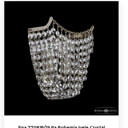
Бра 77081B/19 Pa Bohemia Ivele Crystal