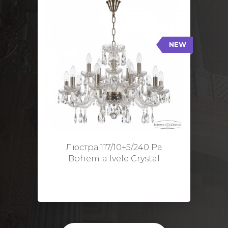
NEW
117/10+5/240 Pa
NEW
Тип: Стеклянный рожок
Цвет арматуры: Патина/
Кол-во ламп: 15
Диаметр: 70 см
Высота: 48 см
Люстра 117/10+5/240 Pa
Bohemia Ivele Crystal