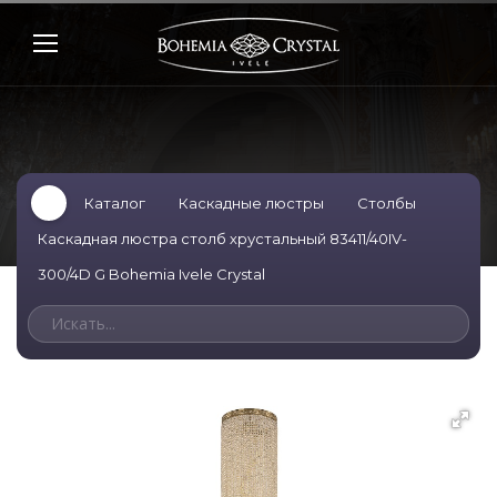
Каталог
Каскадные люстры
Столбы
Каскадная люстра столб хрустальный 83411/40IV-
300/4D G Bohemia Ivele Crystal