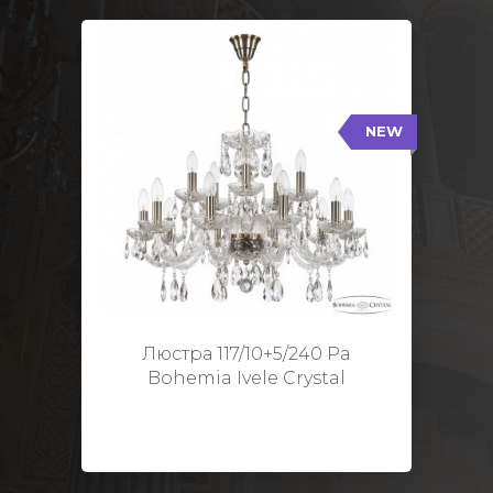
NEW
117/10+5/240 Pa
NEW
Тип: Стеклянный рожок
Цвет арматуры: Патина/
Кол-во ламп: 15
Диаметр: 70 см
Высота: 48 см
Люстра 117/10+5/240 Pa
Bohemia Ivele Crystal