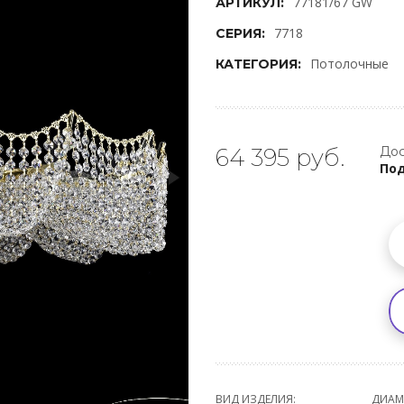
77181/67 GW
АРТИКУЛ:
7718
СЕРИЯ:
Потолочные
КАТЕГОРИЯ:
64 395 руб.
Дос
Под
ВИД ИЗДЕЛИЯ:
ДИАМ