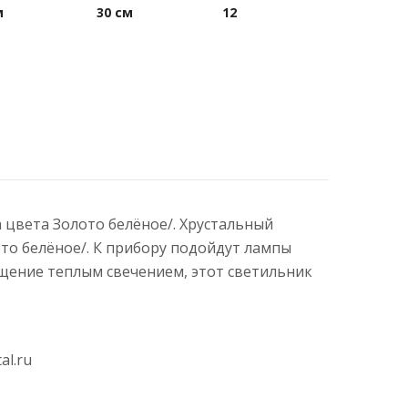
м
30 см
12
а цвета Золото белёное/. Хрустальный
то белёное/. К прибору подойдут лампы
щение теплым свечением, этот светильник
al.ru