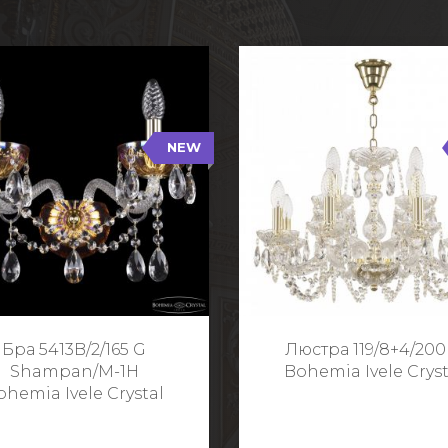
NEW
B/2/165 G Shampan/M-1H
119/8+4/200 G
NEW
Тип: Хрустальные
Тип: Стеклянный рожо
ет арматуры: Золото/
Цвет арматуры: Золото
Кол-во ламп: 2
Кол-во ламп: 1
Высота: 24 см
Диаметр: 58 с
Глубина: 21 см
Высота: 38 с
Бра 5413B/2/165 G
Люстра 119/8+4/200
Ширина: 35 см
Shampan/M-1H
Bohemia Ivele Cryst
ohemia Ivele Crystal