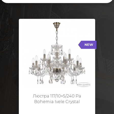
NEW
117/10+5/240 Pa
NEW
Тип: Стеклянный рожок
Цвет арматуры: Патина/
Кол-во ламп: 15
Диаметр: 70 см
Высота: 48 см
Люстра 117/10+5/240 Pa
Bohemia Ivele Crystal