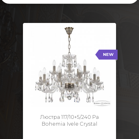
NEW
117/10+5/240 Pa
NEW
Тип: Стеклянный рожок
Цвет арматуры: Патина/
Кол-во ламп: 15
Диаметр: 70 см
Высота: 48 см
Люстра 117/10+5/240 Pa
Bohemia Ivele Crystal