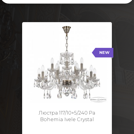
NEW
117/10+5/240 Pa
NEW
Тип: Стеклянный рожок
Цвет арматуры: Патина/
Кол-во ламп: 15
Диаметр: 70 см
Высота: 48 см
Люстра 117/10+5/240 Pa
Bohemia Ivele Crystal