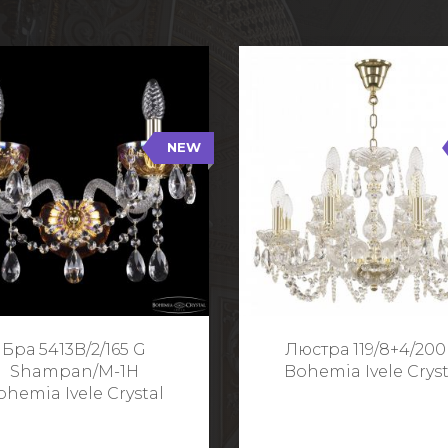
NEW
B/2/165 G Shampan/M-1H
119/8+4/200 G
NEW
Тип: Хрустальные
Тип: Стеклянный рожо
ет арматуры: Золото/
Цвет арматуры: Золото
Кол-во ламп: 2
Кол-во ламп: 1
Высота: 24 см
Диаметр: 58 с
Глубина: 21 см
Высота: 38 с
Бра 5413B/2/165 G
Люстра 119/8+4/200
Ширина: 35 см
Shampan/M-1H
Bohemia Ivele Cryst
ohemia Ivele Crystal