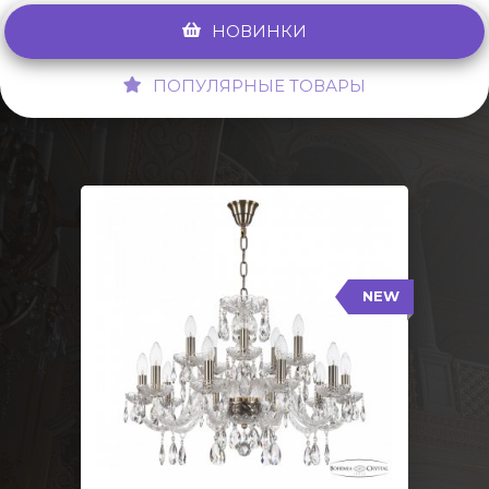
НОВИНКИ
ПОПУЛЯРНЫЕ ТОВАРЫ
NEW
117/10+5/240 Pa
NEW
Тип: Стеклянный рожок
Цвет арматуры: Патина/
Кол-во ламп: 15
Диаметр: 70 см