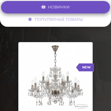
НОВИНКИ
ПОПУЛЯРНЫЕ ТОВАРЫ
NEW
117/10+5/240 Pa
NEW
Тип: Стеклянный рожок
Цвет арматуры: Патина/
Кол-во ламп: 15
Диаметр: 70 см