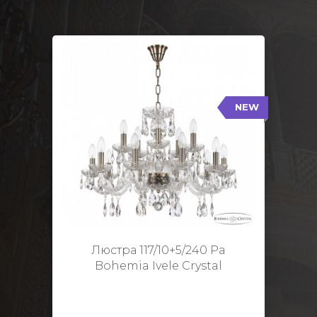
NEW
117/10+5/240 Pa
NEW
Тип: Стеклянный рожок
Цвет арматуры: Патина/
Кол-во ламп: 15
Диаметр: 70 см
Высота: 48 см
Люстра 117/10+5/240 Pa
Bohemia Ivele Crystal