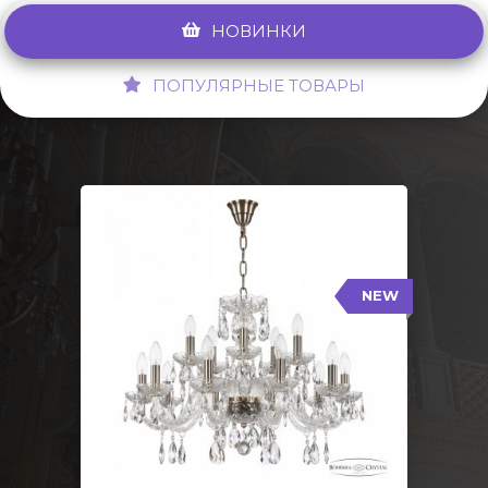
НОВИНКИ
ПОПУЛЯРНЫЕ ТОВАРЫ
NEW
117/10+5/240 Pa
NEW
Тип: Стеклянный рожок
Цвет арматуры: Патина/
Кол-во ламп: 15
Диаметр: 70 см