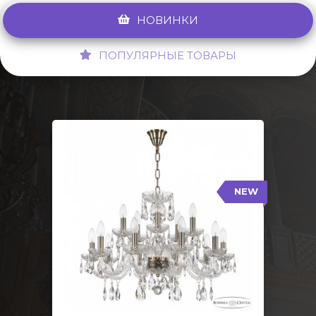
НОВИНКИ
ПОПУЛЯРНЫЕ ТОВАРЫ
NEW
117/10+5/240 Pa
NEW
Тип: Стеклянный рожок
Цвет арматуры: Патина/
Кол-во ламп: 15
Диаметр: 70 см