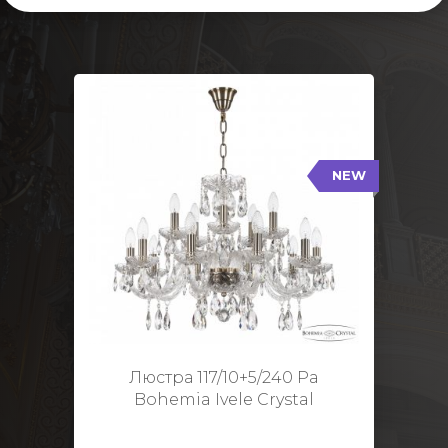
NEW
117/10+5/240 Pa
NEW
Тип: Стеклянный рожок
Цвет арматуры: Патина/
Кол-во ламп: 15
Диаметр: 70 см
Высота: 48 см
Люстра 117/10+5/240 Pa
Bohemia Ivele Crystal