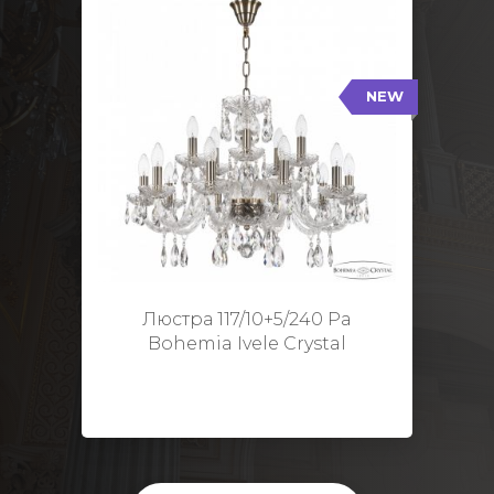
NEW
117/10+5/240 Pa
NEW
Тип: Стеклянный рожок
Цвет арматуры: Патина/
Кол-во ламп: 15
Диаметр: 70 см
Высота: 48 см
Люстра 117/10+5/240 Pa
Bohemia Ivele Crystal