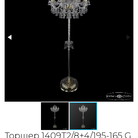
Торшер 1409T2/8+4/195-165 G