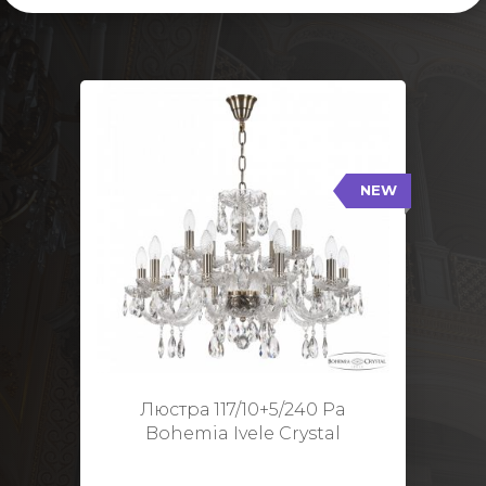
NEW
117/10+5/240 Pa
NEW
Тип: Стеклянный рожок
Цвет арматуры: Патина/
Кол-во ламп: 15
Диаметр: 70 см
Высота: 48 см
Люстра 117/10+5/240 Pa
Bohemia Ivele Crystal