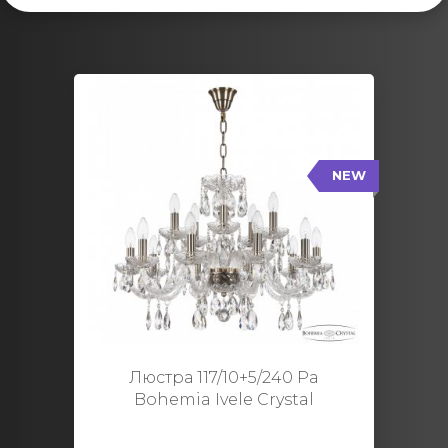
NEW
117/10+5/240 Pa
NEW
Тип: Стеклянный рожок
Цвет арматуры: Патина/
Кол-во ламп: 15
Диаметр: 70 см
Высота: 48 см
Люстра 117/10+5/240 Pa
Bohemia Ivele Crystal